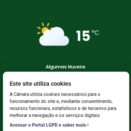
15
°C
Algumas Nuvens
95 %
1009 mb
8 Km/h
Este site utiliza cookies
A Câmara utiliza cookies necessários para o
funcionamento do site e, mediante consentimento,
recursos funcionais, estatísticos e de terceiros para
melhorar a navegação e os serviços digitais.
Acessar o Portal LGPD e saber mais