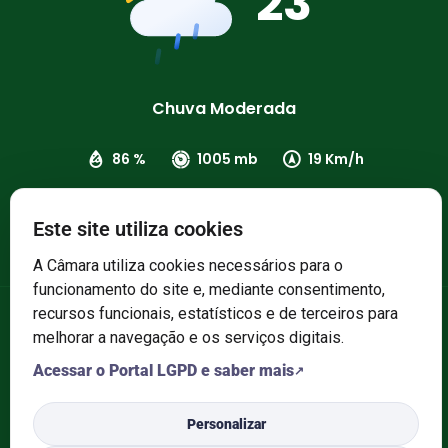
23
Chuva Moderada
86 %
1005 mb
19 Km/h
Este site utiliza cookies
A Câmara utiliza cookies necessários para o
funcionamento do site e, mediante consentimento,
recursos funcionais, estatísticos e de terceiros para
© 2025 Câmara de Vereadores de ibirapuitã/RS. Todos os direitos
melhorar a navegação e os serviços digitais.
reservados.
Acessar o Portal LGPD e saber mais
Personalizar