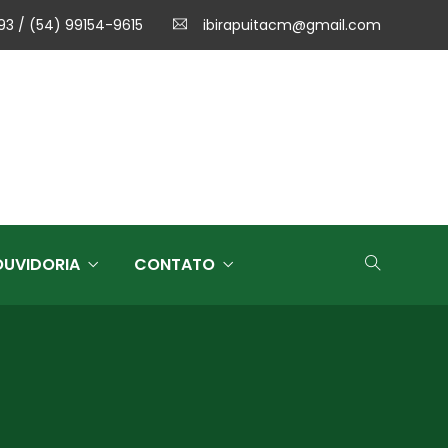
93 / (54) 99154-9615
ibirapuitacm@gmail.com
OUVIDORIA
CONTATO